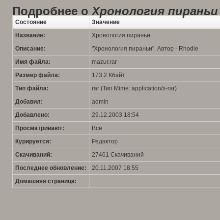
Подробнее о
Хронология пираньи
Состояние
Значение
Название:
Хронология пираньи
Описание:
"Хронология пираньи". Автор - Rhodie
Имя файла:
mazur.rar
Размер файла:
173.2 Кбайт
Тип файла:
rar (Тип Mime: application/x-rar)
Добавил:
admin
Добавлено:
29.12.2003 18:54
Просматривают:
Все
Курируется:
Редактор
Скачиваний:
27461 Скачиваний
Последнее обновление:
20.11.2007 18:55
Домашняя страница: