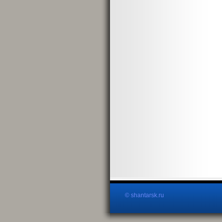
© shantarsk.ru