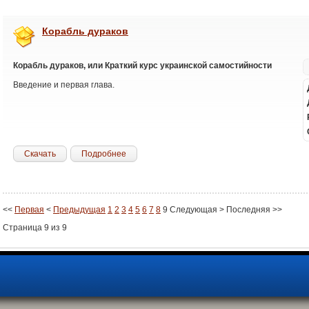
Корабль дураков
Корабль дураков, или Краткий курс украинской самостийности
Введение и первая глава.
Скачать
Подробнее
<<
Первая
<
Предыдущая
1
2
3
4
5
6
7
8
9
Следующая
>
Последняя
>>
Страница 9 из 9