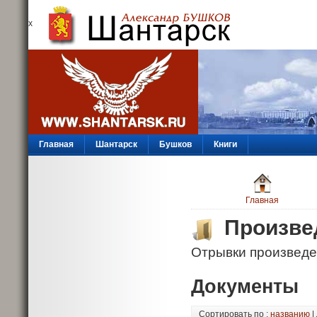
х
Главная
Шантарск
Бушков
Книги
Главная
Произве
Отрывки произведе
Документы
Сортировать по :
названию
|