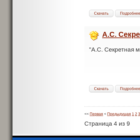
Скачать
Подробне
А.С. Секр
"А.С. Секретная м
Скачать
Подробне
<<
Первая
<
Предыдущая
1
2
Страница 4 из 9