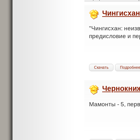
Чингисхан
"Чингисхан: неизв
предисловие и пе
Скачать
Подробне
Чернокни
Мамонты - 5, перв