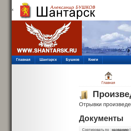
х
Главная
Шантарск
Бушков
Книги
Главная
Произве
Отрывки произведе
Документы
Сортировать по :
названию