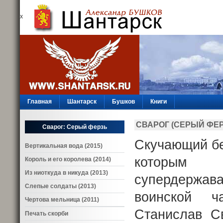
х
Главная
Шантарск
Бушков
Книги
СВАРОГ (СЕРЫЙ ФЕР
Сварог: Серый ферзь
Скучающий без
Вертикальная вода (2015)
которым 
Король и его королева (2014)
Из ниоткуда в никуда (2013)
супердержава
Слепые солдаты (2013)
воинской 
Чертова мельница (2011)
Станислав Св
Печать скорби