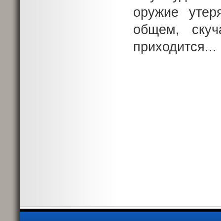
оружие утер
общем, ску
приходится...