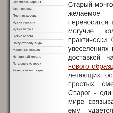
Спаситель короны
Старый монго
Враг короны
желаемое -
Пленник короны
переносится 
Чужие зеркала
могучие к
Чужие паруса
Чужие берега
практически 
По ту сторону льда
увеселениях 
Железные паруса
доставкой 
Нечаянный король
Летающие острова
нового образ
Рыцарь из ниоткуда
летающих ос
простых см
Сварог - оди
мире связыва
ему удаетс