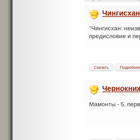
Чингисхан
"Чингисхан: неизв
предисловие и пе
Скачать
Подробне
Чернокни
Мамонты - 5, перв