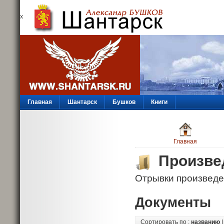
х
Главная
Шантарск
Бушков
Книги
Главная
Произве
Отрывки произведе
Документы
Сортировать по :
названию