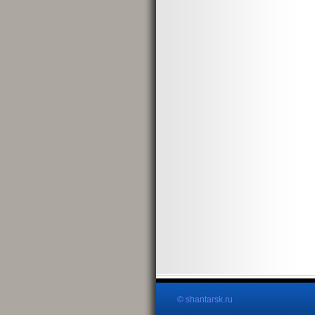
© shantarsk.ru