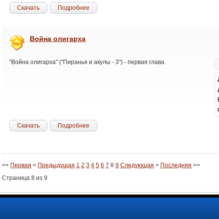
Скачать
Подробнее
Война олигарха
"Война олигарха" ("Пиранья и акулы - 3") - первая глава.
Скачать
Подробнее
<<
Первая
<
Предыдущая
1
2
3
4
5
6
7
8
9
Следующая
>
Последняя
>>
Страница 8 из 9