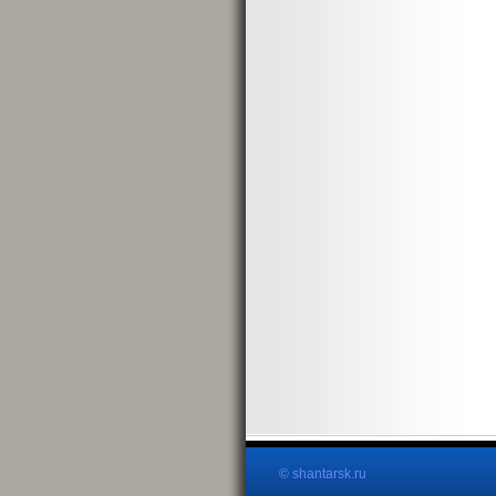
© shantarsk.ru