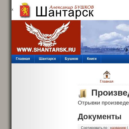
х
Главная
Шантарск
Бушков
Книги
Главная
Произве
Отрывки произведе
Документы
Сортировать по :
названию
|