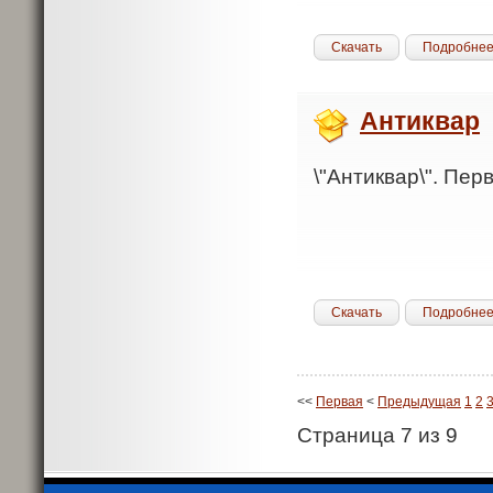
Скачать
Подробне
Антиквар
\"Антиквар\". Пер
Скачать
Подробне
<<
Первая
<
Предыдущая
1
2
Страница 7 из 9