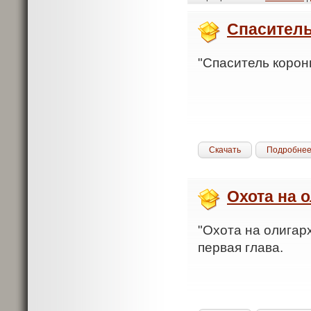
Спасител
"Спаситель короны
Скачать
Подробне
Охота на 
"Охота на олигарх
первая глава.