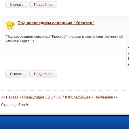
Скачать
Подробнее
Под созвездием северных "Крестов"
"Под созвездием северных "Крестов" - первая глава четвертой книги об
Алексее Карташе.
Скачать
Подробнее
<<
Первая
<
Предыдущая
1
2
3
4
5
6
7
8
9
Следующая
>
Последняя
>>
Страница 5 из 9