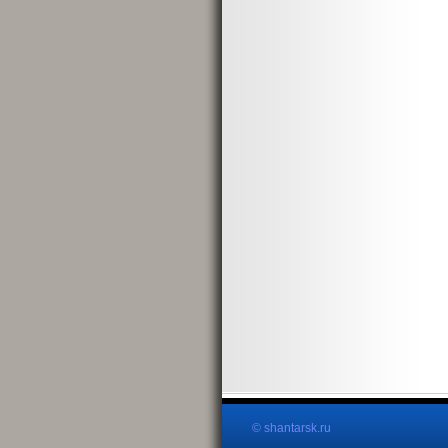
© shantarsk.ru