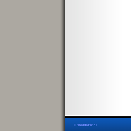
© shantarsk.ru