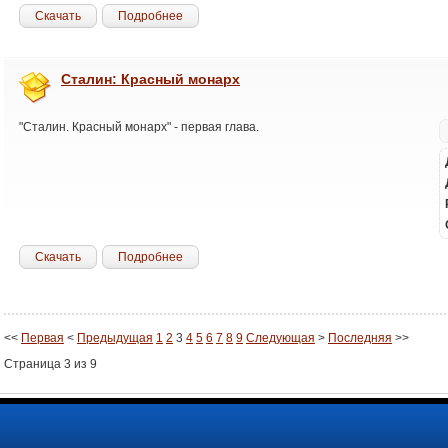
Скачать
Подробнее
Сталин: Красный монарх
"Сталин. Красный монарх" - первая глава.
Скачать
Подробнее
<<
Первая
<
Предыдущая
1
2
3
4
5
6
7
8
9
Следующая
>
Последняя
>>
Страница 3 из 9