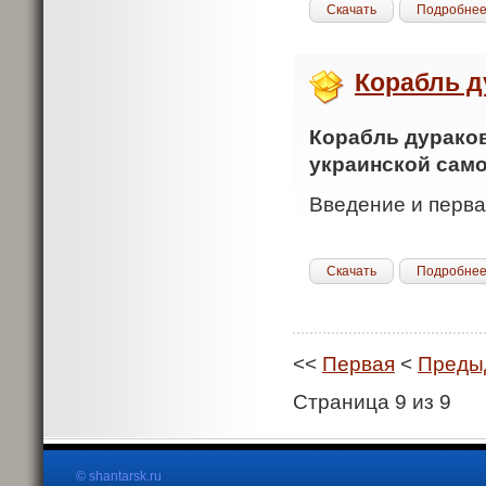
Скачать
Подробне
Корабль д
Корабль дураков
украинской сам
Введение и перва
Скачать
Подробне
<<
Первая
<
Преды
Страница 9 из 9
© shantarsk.ru