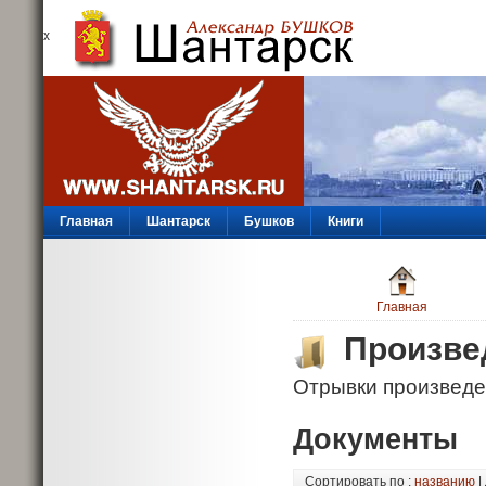
х
Главная
Шантарск
Бушков
Книги
Главная
Произве
Отрывки произведе
Документы
Сортировать по :
названию
|