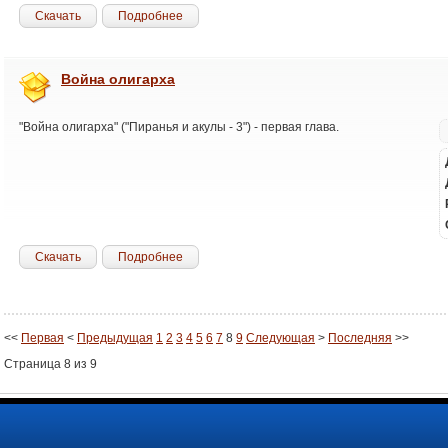
Скачать
Подробнее
Война олигарха
"Война олигарха" ("Пиранья и акулы - 3") - первая глава.
Скачать
Подробнее
<<
Первая
<
Предыдущая
1
2
3
4
5
6
7
8
9
Следующая
>
Последняя
>>
Страница 8 из 9