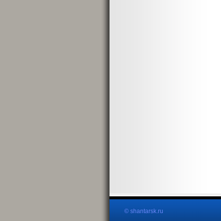
© shantarsk.ru