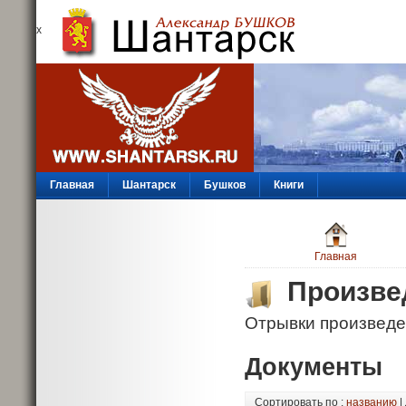
х
Главная
Шантарск
Бушков
Книги
Главная
Произве
Отрывки произведе
Документы
Сортировать по :
названию
|