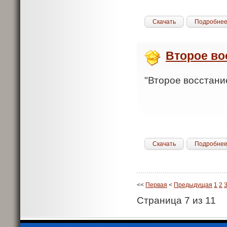
Скачать
Подробне
Второе во
"Второе восстание
Скачать
Подробне
<<
Первая
<
Предыдущая
1
2
Страница 7 из 11